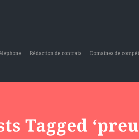
téléphone
Rédaction de contrats
Domaines de compé
sts Tagged ‘preu