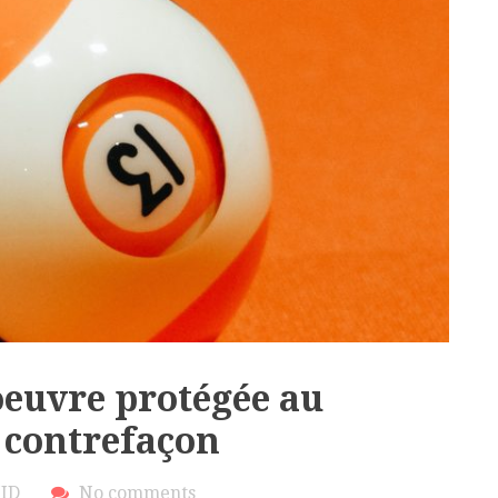
oeuvre protégée au
e contrefaçon
JID
No comments