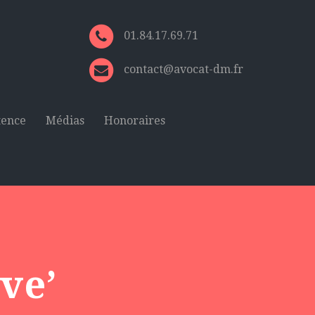
01.84.17.69.71
contact@avocat-dm.fr
tence
Médias
Honoraires
ve’