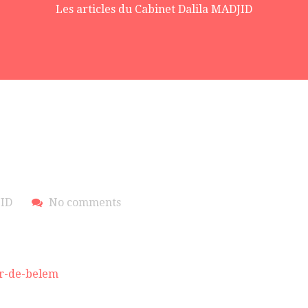
Les articles du Cabinet Dalila MADJID
JID
No comments