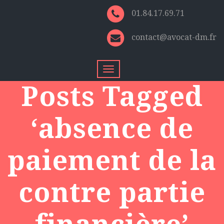
01.84.17.69.71
contact@avocat-dm.fr
Toggle
navigation
Posts Tagged
‘absence de
paiement de la
contre partie