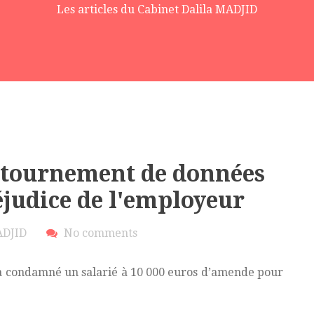
Les articles du Cabinet Dalila MADJID
étournement de données
éjudice de l'employeur
ADJID
No comments
 a condamné un salarié à 10 000 euros d’amende pour